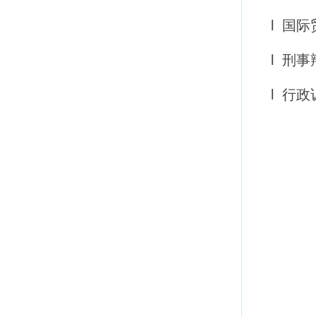
l 国
l 刑
l 行