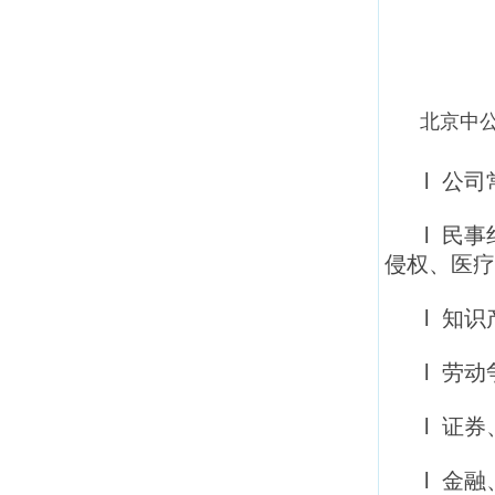
北京
中
l 公
l 民
侵权、医疗
l 知
l 劳
l 证
l 金