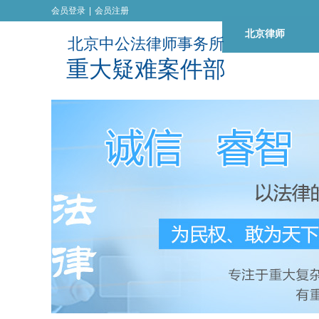
会员登录
|
会员注册
北京律师
北京中公法律师事务所
重
大
疑
难
案
件
部