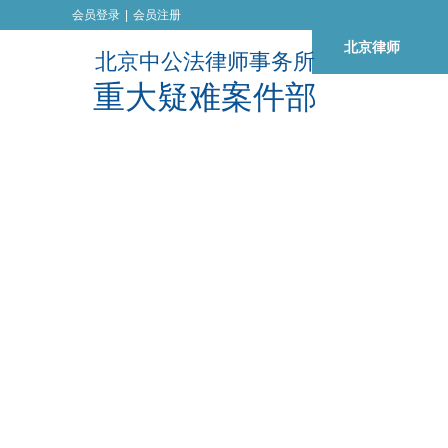
会员登录
|
会员注册
北京律师
北京中公法律师事务所
重
大
疑
难
案
件
部