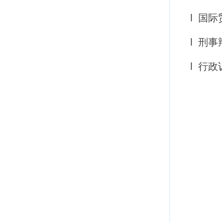
l 国
l 刑
l 行