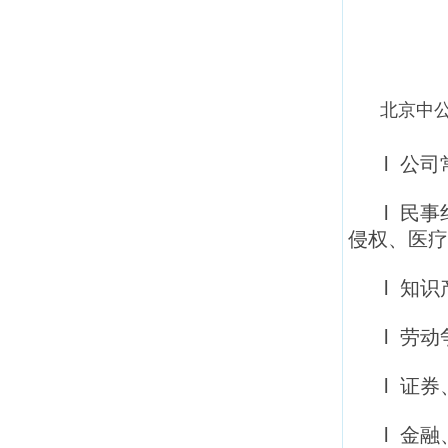
北京
中
l 公
l 民
侵权、医疗
l 知
l 劳
l 证
l 金