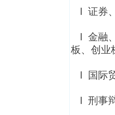
l 证
l 金融
板、创业板
l 国
l 刑