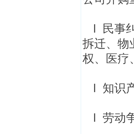
l 民
拆迁、物
权、医疗
l 知识
l 劳