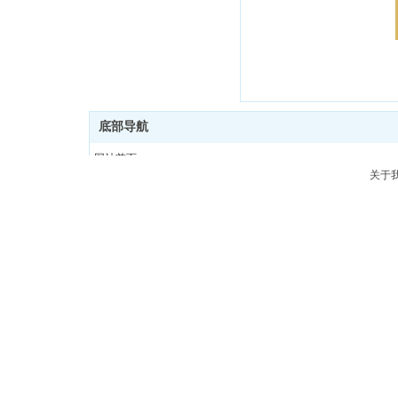
底部导航
网站首页
关于
业务范围
法律团队
北京中公法律师事务所地址：北京市政法大厦（中国政法
法律知识
分支机构
我们的客户
关于我们
联系我们