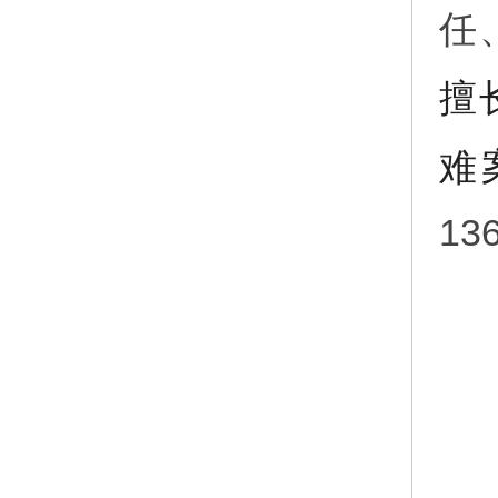
任
擅
难
13