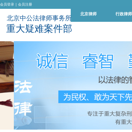
会员登录
|
会员注册
北京律师
行政律师
北京中公法律师事务所
重
大
疑
难
案
件
部