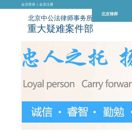
会员登录
|
会员注册
北京律师
北京中公法律师事务所
重
大
疑
难
案
件
部